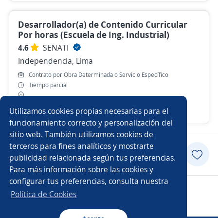
Desarrollador(a) de Contenido Curricular
Por horas (Escuela de Ing. Industrial)
4.6
SENATI
Independencia, Lima
Contrato por Obra Determinada o Servicio Específico
Tiempo parcial
Utilizamos cookies propias necesarias para el
Hace 1 hora
funcionamiento correcto y personalización del
sitio web. También utilizamos cookies de
terceros para fines analíticos y mostrarte
Postularme
publicidad relacionada según tus preferencias.
Para más información sobre las cookies y
configurar tus preferencias, consulta nuestra
Copyright 2014 - 2026 DGNET LTD.
Política de Cookies
Aviso legal
/
privacidad