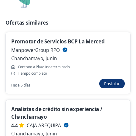
Ayer
Ofertas similares
Sip: Ejecutivo de Ventas Real Plaza
Huancayo / Tiempo Completo de 12pm a
Promotor de Servicios BCP La Merced
9pm
ManpowerGroup RPO
Grupo Intercorp
Chanchamayo, Junin
Huancayo, Junin
Contrato a Plazo Indeterminado
Ayer
Tiempo completo
Postular
Hace 6 días
Promotor de servios BCP Satipo
ManpowerGroup RPO
Analistas de crédito sin experiencia /
Satipo, Junin
Chanchamayo
Ayer
4.4
CAJA AREQUIPA
Chanchamayo, Junin