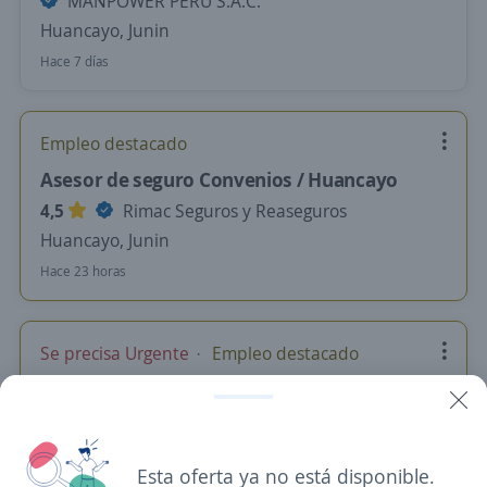
MANPOWER PERU S.A.C.
Huancayo, Junin
Hace 7 días
Empleo destacado
Asesor de seguro Convenios / Huancayo
4,5
Rimac Seguros y Reaseguros
Huancayo, Junin
Hace 23 horas
Se precisa Urgente
Empleo destacado
Promotor de Créditos Santander
Consumer Bank Agencia Huancayo
SALES FORCE PERU S.R.L.
Esta oferta ya no está disponible.
Huancayo, Junin