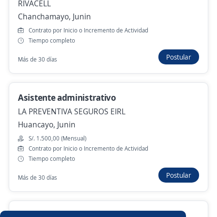
RIVACELL
ventas de celulares y accesorios/Open
Chanchamayo, Junin
Plaza Huancayo
Contrato por Inicio o Incremento de Actividad
4,3
Grupo Tawa
Tiempo completo
Huancayo, Junin
Postular
Más de 30 días
Hace 2 días
Asistente administrativo
Anterior
Siguiente
LA PREVENTIVA SEGUROS EIRL
Huancayo, Junin
Nuevas ofertas de empleo
Avísame
S/. 1.500,00 (Mensual)
Contrato por Inicio o Incremento de Actividad
Tiempo completo
Empleos similares
Postular
Más de 30 días
Vendedor repartidor
Agente de seguridad
Ejecutivo personal
Ventas
Ejecutivo/a de ventas
Promotor de Servicios BCP La Merced