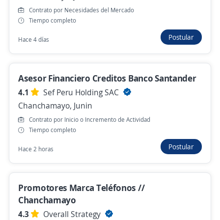
¡Postula Ya! Ejecutivo de Ventas Sip / Real
Contrato por Necesidades del Mercado
Plaza Huancayo Oechsle / Tiempo
Tiempo completo
Completo
Postular
Hace 4 días
Grupo Intercorp
Huancayo, Junin
Hace 2 días
Asesor Financiero Creditos Banco Santander
4.1
Sef Peru Holding SAC
Chanchamayo, Junin
Buscamos Promotores de
Contrato por Inicio o Incremento de Actividad
Electrodomésticos Imaco Full Time
Tiempo completo
4,3
Grupo Tawa
Postular
Hace 2 horas
Huancayo, Junin
S/. 1.130,00 (Mensual)
Hace 2 días
Promotores Marca Teléfonos //
Chanchamayo
4.3
Overall Strategy