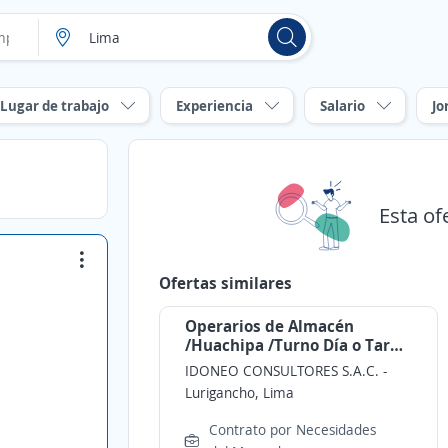
Lugar de trabajo
Experiencia
Salario
Jo
Esta of
Ofertas similares
Operarios de Almacén
/Huachipa /Turno Día o Tarde
(tú eliges)/ 1130 a 1300
IDONEO CONSULTORES S.A.C.
-
+alimentación + movilidad
Lurigancho, Lima
Contrato por Necesidades