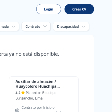
Login
Crear CV
rnada
Contrato
Discapacidad
erta ya no está disponible.
Auxiliar de almacén /
Huaycoloro Huachipa
Cajamarquilla Carapongo
4.2
Platanitos Boutique
-
Jicamarca
Lurigancho, Lima
Contrato por Inicio o