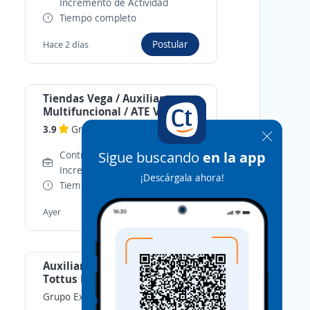
Incremento de Actividad
Tiempo completo
Postular
Hace 2 días
Tiendas Vega / Auxiliar
Multifuncional / ATE Vitarte
Santa Clara / Full Time
3.9
Grupo Vega
-
Ate, Lima
Sigue buscando
en la app
Contrato por Inicio o
Incremento de Actividad
¡Descárgala ahora!
Tiempo completo
Postular
Ayer
Auxiliar de almacén en CD
Tottus Huachipa / Elige tu
horario / Descanso domingo
Grupo Expro
-
Ate, Lima