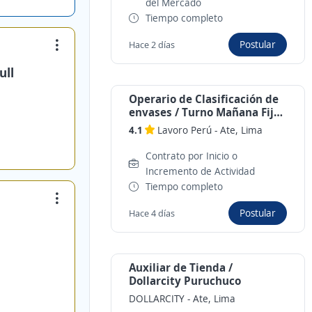
del Mercado
Tiempo completo
Postular
Hace 2 días
ull
Operario de Clasificación de
envases / Turno Mañana Fijo
/ Planta Cervecera Ate
4.1
Lavoro Perú
-
Ate, Lima
Contrato por Inicio o
Incremento de Actividad
Tiempo completo
Postular
Hace 4 días
Auxiliar de Tienda /
Dollarcity Puruchuco
DOLLARCITY
-
Ate, Lima