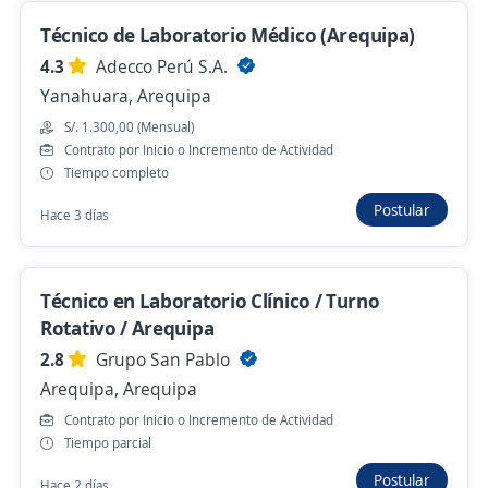
Arequipa, Arequipa
Técnico de Laboratorio Médico (Arequipa)
Ayer
4.3
Adecco Perú S.A.
Yanahuara, Arequipa
Se precisa Urgente
Empleo destacado
S/. 1.300,00 (Mensual)
Contrato por Inicio o Incremento de Actividad
Técnico/a de farmacia / Arequipa/ Cerro
Tiempo completo
Colorado / Cayma
Postular
Hace 3 días
4,3
BOTICAS Y SALUD
Cerro Colorado, Arequipa
Ayer
Técnico en Laboratorio Clínico / Turno
Rotativo / Arequipa
2.8
Grupo San Pablo
Empleo destacado
Arequipa, Arequipa
Analista De Laboratorio De Fluidos
Contrato por Inicio o Incremento de Actividad
4,6
Ferreyros
Tiempo parcial
La Joya, Arequipa
Postular
Hace 2 días