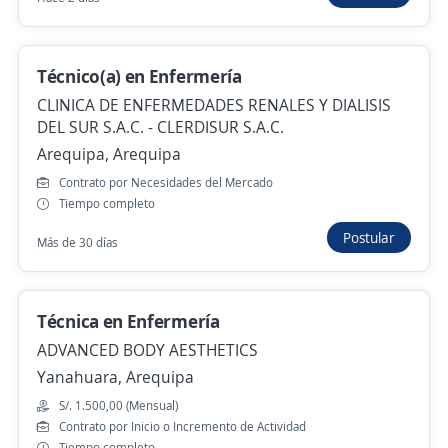
Ayer
Técnico(a) en Enfermería
Empleo destacado
CLINICA DE ENFERMEDADES RENALES Y DIALISIS
Operador de Laboratorio Metalúrgico
DEL SUR S.A.C. - CLERDISUR S.A.C.
SOLEIL METALS
Arequipa, Arequipa
Yauca, Arequipa
Contrato por Necesidades del Mercado
Hace 2 días
Tiempo completo
Postular
Más de 30 días
Anterior
Siguiente
Técnica en Enfermería
ADVANCED BODY AESTHETICS
Nuevas ofertas de empleo
Avísame
Yanahuara, Arequipa
S/. 1.500,00 (Mensual)
Empleos similares
Contrato por Inicio o Incremento de Actividad
Tiempo completo