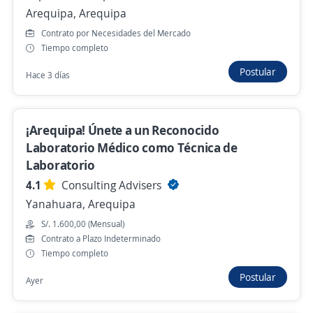
Caraveli, Arequipa
Arequipa, Arequipa
Contrato por Necesidades del Mercado
S/. 2.000,00 (Mensual)
Tiempo completo
Ayer
Postular
Hace 3 días
Se precisa Urgente
¡Arequipa! Únete a un Reconocido
Auxiliar de Laboratorio Químico //
Laboratorio Médico como Técnica de
Régimen 20x10 Atico / Arequipa
Laboratorio
4,1
Lavoro Perú
4.1
Consulting Advisers
Atico, Arequipa
Yanahuara, Arequipa
Ayer
S/. 1.600,00 (Mensual)
Contrato a Plazo Indeterminado
Tiempo completo
Supervisor de Geología Exploraciones//
Postular
Régimen 20x10 Atico / Arequipa
Ayer
4,1
Lavoro Perú