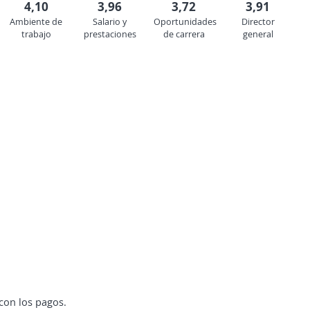
4,10
3,96
3,72
3,91
Ambiente de
Salario y
Oportunidades
Director
trabajo
prestaciones
de carrera
general
con los pagos.