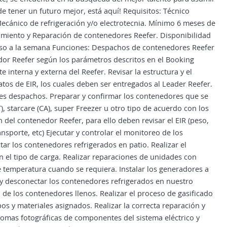
de tener un futuro mejor, está aquí! Requisitos: Técnico
Mecánico de refrigeración y/o electrotecnia. Mínimo 6 meses de
imiento y Reparación de contenedores Reefer. Disponibilidad
anso a la semana Funciones: Despachos de contenedores Reefer
dor Reefer según los parámetros descritos en el Booking
 interna y externa del Reefer. Revisar la estructura y el
atos de EIR, los cuales deben ser entregados al Leader Reefer.
ntes despachos. Preparar y confirmar los contenedores que se
, starcare (CA), super Freezer u otro tipo de acuerdo con los
n del contenedor Reefer, para ello deben revisar el EIR (peso,
nsporte, etc) Ejecutar y controlar el monitoreo de los
ar los contenedores refrigerados en patio. Realizar el
el tipo de carga. Realizar reparaciones de unidades con
e temperatura cuando se requiera. Instalar los generadores a
 y desconectar los contenedores refrigerados en nuestro
de los contenedores llenos. Realizar el proceso de gasificado
pos y materiales asignados. Realizar la correcta reparación y
 tomas fotográficas de componentes del sistema eléctrico y