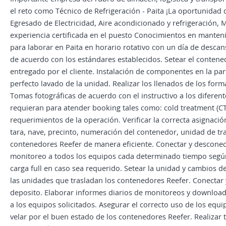
el reto como Técnico de Refrigeración - Paita ¡La oportunidad 
Egresado de Electricidad, Aire acondicionado y refrigeración, 
experiencia certificada en el puesto Conocimientos en manten
para laborar en Paita en horario rotativo con un día de desc
de acuerdo con los estándares establecidos. Setear el contene
entregado por el cliente. Instalación de componentes en la parte
perfecto lavado de la unidad. Realizar los llenados de los form
Tomas fotográficas de acuerdo con el instructivo a los difere
requieran para atender booking tales como: cold treatment (CT)
requerimientos de la operación. Verificar la correcta asignació
tara, nave, precinto, numeración del contenedor, unidad de tra
contenedores Reefer de manera eficiente. Conectar y desconect
monitoreo a todos los equipos cada determinado tiempo según 
carga full en caso sea requerido. Setear la unidad y cambios d
las unidades que trasladan los contenedores Reefer. Conectar
deposito. Elaborar informes diarios de monitoreos y download 
a los equipos solicitados. Asegurar el correcto uso de los equi
velar por el buen estado de los contenedores Reefer. Realizar