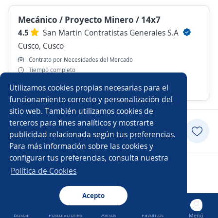
Mecánico / Proyecto Minero / 14x7
4.5
San Martin Contratistas Generales S.A
Cusco, Cusco
Contrato por Necesidades del Mercado
Tiempo completo
Utilizamos cookies propias necesarias para el
Hace 6 días
funcionamiento correcto y personalización del
sitio web. También utilizamos cookies de
terceros para fines analíticos y mostrarte
Postularme
publicidad relacionada según tus preferencias.
Para más información sobre las cookies y
configurar tus preferencias, consulta nuestra
Copyright 2014 - 2026 DGNET LTD.
Política de Cookies
Aviso legal
/
privacidad
Acepto
Buscar
Postulaciones
Avisos
Favoritos
Menú