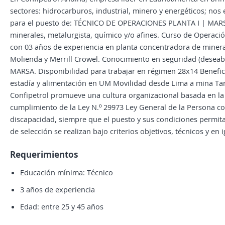
sectores: hidrocarburos, industrial, minero y energéticos; no
para el puesto de: TÉCNICO DE OPERACIONES PLANTA I | MARSA
minerales, metalurgista, químico y/o afines. Curso de Operaci
con 03 años de experiencia en planta concentradora de mineral;
Molienda y Merrill Crowel. Conocimiento en seguridad (deseabl
MARSA. Disponibilidad para trabajar en régimen 28x14 Benefic
estadía y alimentación en UM Movilidad desde Lima a mina Tar
Confipetrol promueve una cultura organizacional basada en la 
cumplimiento de la Ley N.º 29973 Ley General de la Persona c
discapacidad, siempre que el puesto y sus condiciones permit
de selección se realizan bajo criterios objetivos, técnicos y e
Requerimientos
Educación mínima: Técnico
3 años de experiencia
Edad: entre 25 y 45 años