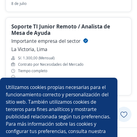
8 de julio
Soporte TI Junior Remoto / Analista de
Mesa de Ayuda
Importante empresa del sector
La Victoria, Lima
S/. 1.300,00 (Mensual)
Contrato por Necesidades del Mercado
Tiempo completo
Utilizamos cookies propias necesarias para el
Hace 7 días
funcionamiento correcto y personalización del
sitio web. También utilizamos cookies de
terceros para fines analíticos y mostrarte
Postularme
publicidad relacionada según tus preferencias.
Para más información sobre las cookies y
configurar tus preferencias, consulta nuestra
Copyright 2014 - 2026 DGNET LTD.