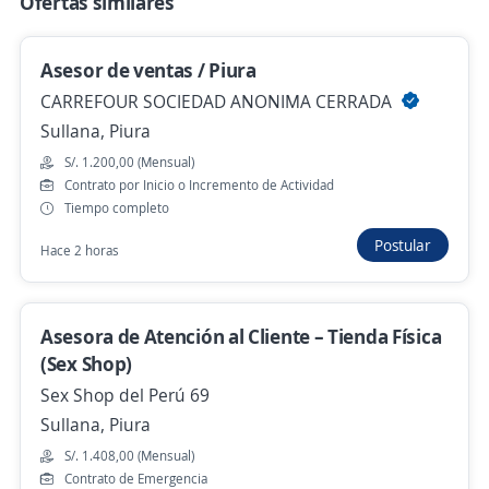
Ofertas similares
Ayer
Asesor de ventas / Piura
CARREFOUR SOCIEDAD ANONIMA CERRADA
Supervisor Comercial Para Banco/ Piura
Sullana, Piura
Importante empresa del sector
S/. 1.200,00 (Mensual)
Paita, Piura
Contrato por Inicio o Incremento de Actividad
Ayer
Tiempo completo
Postular
Hace 2 horas
Empleo destacado
Coordinador Comercial Canal de ventas
Asesora de Atención al Cliente – Tienda Física
B2C / Clínicas AUNA Piura
(Sex Shop)
4,5
Grupo AUNA
Sex Shop del Perú 69
Piura, Piura
Sullana, Piura
Presencial y remoto
S/. 1.408,00 (Mensual)
Contrato de Emergencia
Ayer