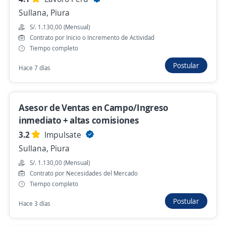
S/. 1.130,00 (Mensual)
Presencial y remoto
Sullana, Piura
Ayer
S/. 1.130,00 (Mensual)
Contrato por Inicio o Incremento de Actividad
Tiempo completo
Anterior
Siguiente
Postular
Hace 7 días
Nuevas ofertas de empleo
Avísame
Asesor de Ventas en Campo/Ingreso
inmediato + altas comisiones
Empleos similares
3.2
Impulsate
Sullana, Piura
Ejecutivo personal
Coordinador/a de ventas
S/. 1.130,00 (Mensual)
Contrato por Necesidades del Mercado
Promotor/a asesor de venta
Vendedores/as
Tiempo completo
Postular
Auxiliar de compras
Promotor/a en piso de venta
Hace 3 días