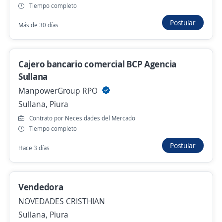
Tiempo completo
Postular
Más de 30 días
Vendedor(a) Multifuncional Full time
Topitop Open Plaza Piura
4,2
Topitop
Cajero bancario comercial BCP Agencia
Piura, Piura
Sullana
ManpowerGroup RPO
S/. 1.130,00 (Mensual)
Sullana, Piura
Ayer
Contrato por Necesidades del Mercado
Tiempo completo
Se precisa Urgente
Postular
Hace 3 días
Ejecutivo comercial en piso en Clinica
AUNA Piura/ Planilla directa AUNA +Tarjeta
de alimentación
Vendedora
4,5
Grupo AUNA
NOVEDADES CRISTHIAN
Piura, Piura
Sullana, Piura