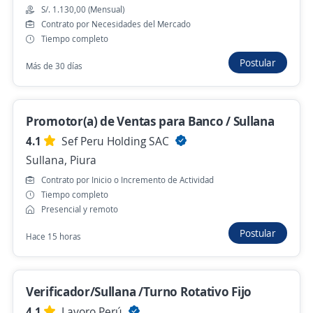
Presencial y remoto
S/. 1.130,00 (Mensual)
Contrato por Necesidades del Mercado
Ayer
Tiempo completo
Postular
Más de 30 días
AVA: Vendedor de Playa, Paita (Marko Jara)
GLOBAL FUEL SOCIEDAD ANONIMA
Promotor(a) de Ventas para Banco / Sullana
Paita, Piura
4.1
Sef Peru Holding SAC
S/. 1.130,00 (Mensual)
Sullana, Piura
Ayer
Contrato por Inicio o Incremento de Actividad
Tiempo completo
Presencial y remoto
Exclusivo Piura / Entrega de Pc/Trabaja
Postular
Hace 15 horas
desde casa / Asesor comercial / Piura/
remoto / Te damos PC
4,3
Konecta
Verificador/Sullana /Turno Rotativo Fijo
Piura, Piura
4.1
Lavoro Perú