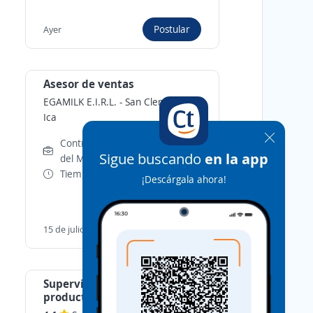
Postular
Ayer
Asesor de ventas
EGAMILK E.I.R.L.
-
San Clemente,
Ica
Contrato por Necesidades
Sigue buscando
en la app
del Mercado
Tiempo completo
¡Descárgala ahora!
Postular
15 de julio
Supervisor de ventas de
productos financieros –
Banco de primer nivel