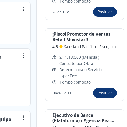
Tiempo completo
Postular
26 de julio
¡Pisco! Promotor de Ventas
Retail Movistar!!
4.3
Salesland Pacífico
-
Pisco, Ica
n
S/. 1.130,00 (Mensual)
Contrato por Obra
Determinada o Servicio
Específico
Tiempo completo
Postular
Hace 3 días
Ejecutivo de Banca
quipo
(Plataforma) / Agencia Pisco /
Planilla MiBanco