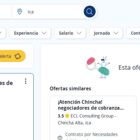
Experiencia
Salario
Jornada
Con
alerta
Esta of
es de
Ofertas similares
¡Atención Chincha!
negociadores de cobranza
rubro bancario Con ó Sin
3.5
ECL Consulting Group
-
/exp.
Chincha Alta, Ica
Contrato por Necesidades