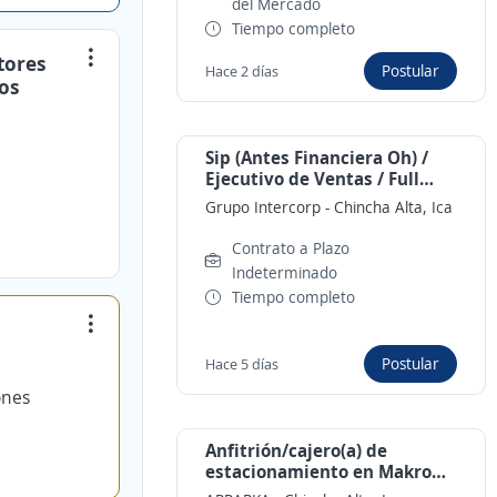
del Mercado
Tiempo completo
tores
Postular
Hace 2 días
ros
Sip (Antes Financiera Oh) /
Ejecutivo de Ventas / Full
Time y Part Time / Plaza Vea
Grupo Intercorp
-
Chincha Alta, Ica
chincha
Contrato a Plazo
Indeterminado
Tiempo completo
Postular
Hace 5 días
ones
Anfitrión/cajero(a) de
estacionamiento en Makro
Chincha