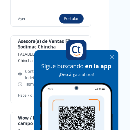
Postular
Ayer
Asesora(a) de Ventas FT
Sodimac Chincha
FALABELLA CORPORATIVO PERÚ
-
Chincha Alta, Ica
Sigue buscando
en la app
Contrato a Plazo
¡Descárgala ahora!
Indeterminado
Tiempo completo
Postular
Hace 7 días
Wow / Promotor ventas
campo / Planilla s/1,130 +
Bonos semanales +