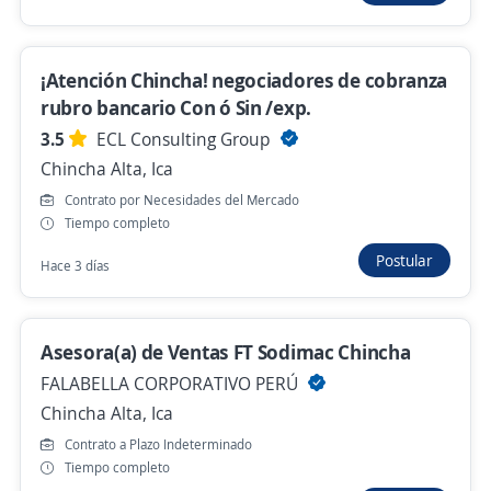
4,3
Overall Strategy
Ica, Ica
¡Atención Chincha! negociadores de cobranza
S/. 1.400,00 (Mensual)
rubro bancario Con ó Sin /exp.
Ayer
3.5
ECL Consulting Group
Chincha Alta, Ica
Se precisa Urgente
Empleo destacado
Contrato por Necesidades del Mercado
Tiempo completo
Promotor de Ventas ¡Ingreso Inmediato!
Postular
Importante empresa del sector
Hace 3 días
Telecomunicaciones
Ica, Ica
Asesora(a) de Ventas FT Sodimac Chincha
Ayer
FALABELLA CORPORATIVO PERÚ
Chincha Alta, Ica
Se precisa Urgente
Empleo destacado
Contrato a Plazo Indeterminado
Promotor de Ventas ¡Ingreso Inmediato!
Tiempo completo