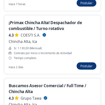
Importante empresa del sector
Postular
Hace 7 horas
Telecomunicaciones
Marcona, Ica
Ayer
¡Primax Chincha Alta! Despachador de
combustible / Turno rotativo
4.3
COESTI S.A.
Ingreso inmediato! Promotor Samsung /
Chincha Alta, Ica
ventas de celulares y accesorios/ Mega
S/. 1.130,00 (Mensual)
Plaza ICA
Contrato por Inicio o Incremento de Actividad
4,3
Grupo Tawa
Tiempo completo
Ica, Ica
Postular
Hace 2 días
Ayer
Buscamos Asesor Comercial / Full Time /
Anterior
Siguiente
Chincha Alta
4.3
Grupo Tawa
Chincha Alta, Ica