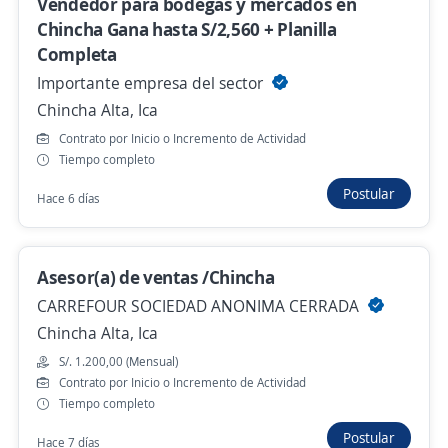
Vendedor para bodegas y mercados en
Hace 23 horas
Chincha Gana hasta S/2,560 + Planilla
Completa
Importante empresa del sector
Se precisa Urgente
Empleo destacado
Chincha Alta, Ica
!Ingreso Inmediato a Claro Nazca!
Contrato por Inicio o Incremento de Actividad
Promotores de ventas retail en
Tiempo completo
Supermercados/Centros Comerciales
Postular
Hace 6 días
4,3
Overall Strategy
Nazca, Ica
S/. 1.320,00 (Mensual)
Asesor(a) de ventas /Chincha
CARREFOUR SOCIEDAD ANONIMA CERRADA
Ayer
Chincha Alta, Ica
S/. 1.200,00 (Mensual)
!Ingreso Inmediato a Claro Ica! Promotores
Contrato por Inicio o Incremento de Actividad
de ventas retail en Supermercados/Centros
Tiempo completo
Comerciales
Postular
Hace 7 días