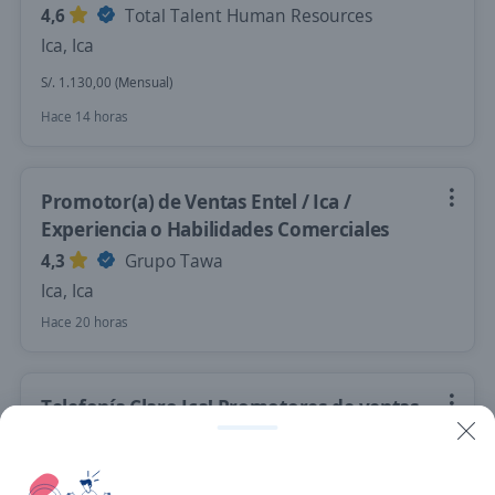
4,6
Total Talent Human Resources
Ica, Ica
S/. 1.130,00 (Mensual)
Hace 14 horas
Promotor(a) de Ventas Entel / Ica /
Experiencia o Habilidades Comerciales
4,3
Grupo Tawa
Ica, Ica
Hace 20 horas
Telefonía Claro Ica! Promotores de ventas
retail en Supermercados/Centros
Comercial
4,3
Overall Strategy