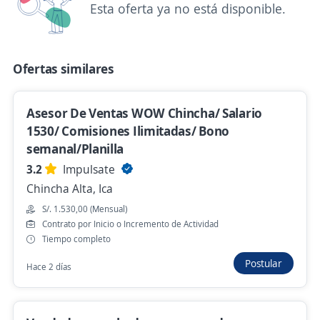
Esta oferta ya no está disponible.
Ica, Ica
S/. 1.320,00 (Mensual)
Hace 21 horas
Ofertas similares
Asesor De Ventas WOW Chincha/ Salario
Promotor Sodimac
1530/ Comisiones Ilimitadas/ Bono
GLOBAL SERVICIO MANA BRAND
semanal/Planilla
Sunampe, Ica
3.2
Impulsate
S/. 1.900,00 (Mensual)
Chincha Alta, Ica
Hace 22 horas
S/. 1.530,00 (Mensual)
Contrato por Inicio o Incremento de Actividad
Tiempo completo
Promotor Desarrollista Comercial
Postular
Hace 2 días
Ica/Sector Agroquímicos
4,0
CL SELECTION
Ica, Ica