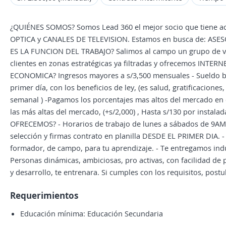
¿QUIÉNES SOMOS? Somos Lead 360 el mejor socio que tiene a
OPTICA y CANALES DE TELEVISION. Estamos en busca de: ASESO
ES LA FUNCION DEL TRABAJO? Salimos al campo un grupo de ve
clientes en zonas estratégicas ya filtradas y ofrecemos INT
ECONOMICA? Ingresos mayores a s/3,500 mensuales - Sueldo bas
primer día, con los beneficios de ley, (es salud, gratificaciones,
semanal ) -Pagamos los porcentajes mas altos del mercado en c
las más altas del mercado, (+s/2,000) , Hasta s/130 por instala
OFRECEMOS? - Horarios de trabajo de lunes a sábados de 9AM a 
selección y firmas contrato en planilla DESDE EL PRIMER DIA. 
formador, de campo, para tu aprendizaje. - Te entregamos 
Personas dinámicas, ambiciosas, pro activas, con facilidad de
y desarrollo, te entrenara. Si cumples con los requisitos, postu
Requerimientos
Educación mínima: Educación Secundaria