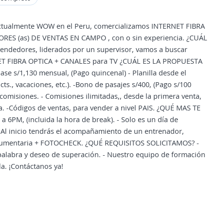
ctualmente WOW en el Peru, comercializamos INTERNET FIBRA
RES (as) DE VENTAS EN CAMPO , con o sin experiencia. ¿CUÁL
ndedores, liderados por un supervisor, vamos a buscar
ERNET FIBRA OPTICA + CANALES para TV ¿CUÁL ES LA PROPUESTA
e s/1,130 mensual, (Pago quincenal) - Planilla desde el
 cts., vacaciones, etc.). -Bono de pasajes s/400, (Pago s/100
omisiones. - Comisiones ilimitadas,, desde la primera venta,
da. -Códigos de ventas, para vender a nivel PAIS. ¿QUÉ MAS TE
6PM, (incluida la hora de break). - Solo es un día de
- Al inicio tendrás el acompañamiento de un entrenador,
indumentaria + FOTOCHECK. ¿QUÉ REQUISITOS SOLICITAMOS? -
 palabra y deseo de superación. - Nuestro equipo de formación
la. ¡Contáctanos ya!