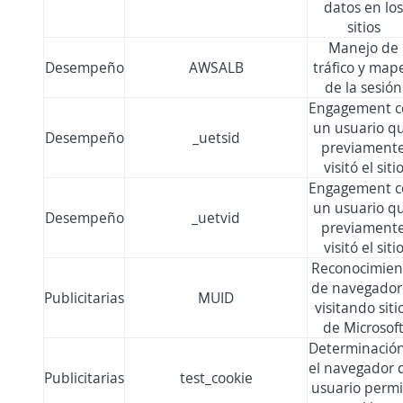
datos en los
sitios
Manejo de
Desempeño
AWSALB
tráfico y map
de la sesión
Engagement c
un usuario q
Desempeño
_uetsid
previament
visitó el siti
Engagement c
un usuario q
Desempeño
_uetvid
previament
visitó el siti
Reconocimien
de navegador
Publicitarias
MUID
visitando siti
de Microsof
Determinación
el navegador 
Publicitarias
test_cookie
usuario permi