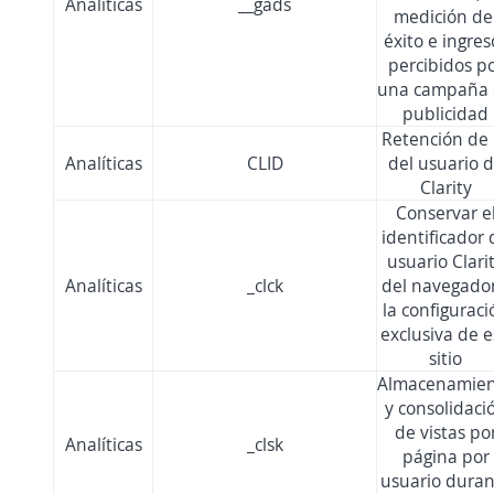
Analíticas
__gads
medición de
éxito e ingres
percibidos p
una campaña
publicidad
Retención de 
Analíticas
CLID
del usuario 
Clarity
Conservar e
identificador 
usuario Clari
Analíticas
_clck
del navegador
la configuraci
exclusiva de 
sitio
Almacenamie
y consolidaci
de vistas po
Analíticas
_clsk
página por
usuario duran