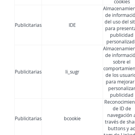
cookies
Almacenamie
de informaci
del uso del sit
Publicitarias
IDE
para present
publicidad
personalizad
Almacenamie
de informaci
sobre el
comportamien
Publicitarias
li_sugr
de los usuari
para mejorar
personaliza
publicidad
Reconocimien
de ID de
navegación 
Publicitarias
bcookie
través de sha
buttons y a