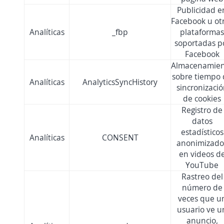
Publicidad e
Facebook u ot
Analíticas
_fbp
plataformas
soportadas p
Facebook
Almacenamie
sobre tiempo 
Analíticas
AnalyticsSyncHistory
sincronizaci
de cookies
Registro de
datos
estadísticos
Analíticas
CONSENT
anonimizado
en videos d
YouTube
Rastreo del
número de
veces que u
usuario ve u
anuncio,