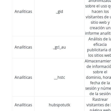
anonimizad
sobre el uso 
Analíticas
_gid
hacen los
visitantes de 
sitio web y
creación un
informe analít
Análisis de l
eficacia
Analíticas
_gcl_au
publicitaria 
los sitios we
Almacenamie
de informaci
sobre el
Analíticas
__hstc
dominio, hora
fecha de la
sesión y núme
de la sesión
Rastrear
Analíticas
hubspotutk
visitantes de 
página web