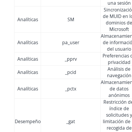
una sesión
Sincronizaci
de MUID en l
Analíticas
SM
dominios d
Microsoft
Almacenamie
Analíticas
pa_user
de informaci
del usuario
Preferencias 
Analíticas
_pprv
privacidad
Análisis de
Analíticas
_pcid
navegación
Almacenamie
Analíticas
_pctx
de datos
anónimos
Restricción d
índice de
solicitudes 
Desempeño
_gat
limitación de 
recogida de