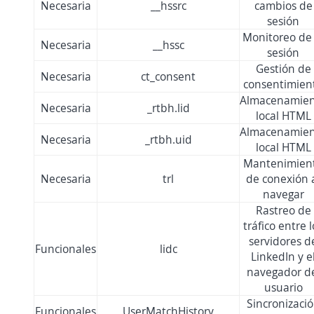
Necesaria
__hssrc
cambios de
sesión
Monitoreo de 
Necesaria
__hssc
sesión
Gestión de
Necesaria
ct_consent
consentimien
Almacenamie
Necesaria
_rtbh.lid
local HTML
Almacenamie
Necesaria
_rtbh.uid
local HTML
Mantenimien
Necesaria
trl
de conexión 
navegar
Rastreo de
tráfico entre l
servidores d
Funcionales
lidc
LinkedIn y e
navegador d
usuario
Sincronizaci
Funcionales
UserMatchHistory