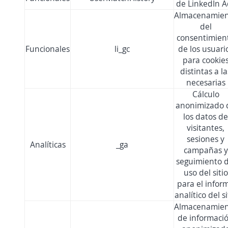
de LinkedIn A
Almacenamie
del
consentimien
Funcionales
li_gc
de los usuari
para cookie
distintas a la
necesarias
Cálculo
anonimizado 
los datos de
visitantes,
sesiones y
Analíticas
_ga
campañas y
seguimiento d
uso del sitio
para el infor
analítico del si
Almacenamie
de informaci