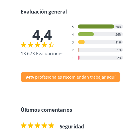
Evaluación general
5
60%
4,4
4
26%
3
11%
2
1%
13.673 Evaluaciones
1
2%
94%
profesionales recomiendan trabajar aquí
Últimos comentarios
Seguridad