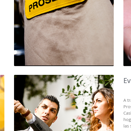
Ev
A t
Pro
Cas
hog
las