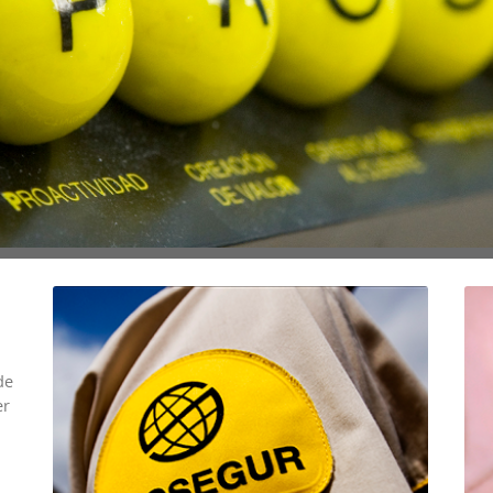
de
er