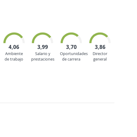
4,06
3,99
3,70
3,86
Ambiente
Salario y
Oportunidades
Director
de trabajo
prestaciones
de carrera
general