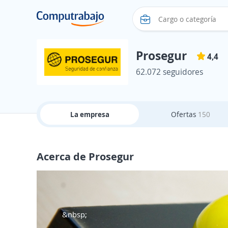
Prosegur
4,4
62.072 seguidores
La empresa
Ofertas
150
Acerca de Prosegur
&nbsp;