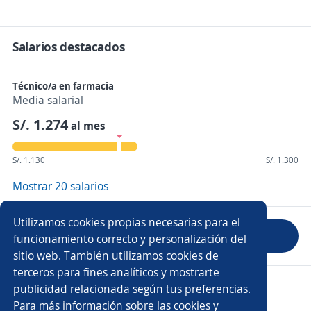
Salarios destacados
Técnico/a en farmacia
Media salarial
S/. 1.274
al mes
S/. 1.130
S/. 1.300
Mostrar 20 salarios
Utilizamos cookies propias necesarias para el
Evaluar empresa
funcionamiento correcto y personalización del
sitio web. También utilizamos cookies de
terceros para fines analíticos y mostrarte
Copyright 2014 - 2026 DGNET LTD.
publicidad relacionada según tus preferencias.
Aviso legal
/
Privacidad
Para más información sobre las cookies y