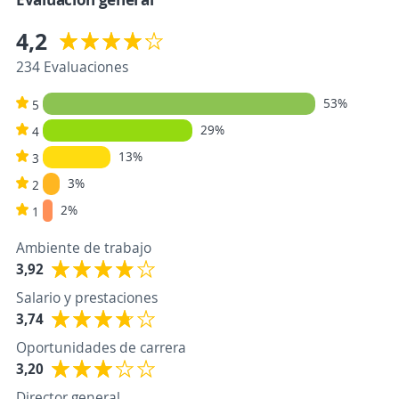
4,2
234 Evaluaciones
53%
5
29%
4
13%
3
3%
2
2%
1
Ambiente de trabajo
3,92
Salario y prestaciones
3,74
Oportunidades de carrera
3,20
Director general