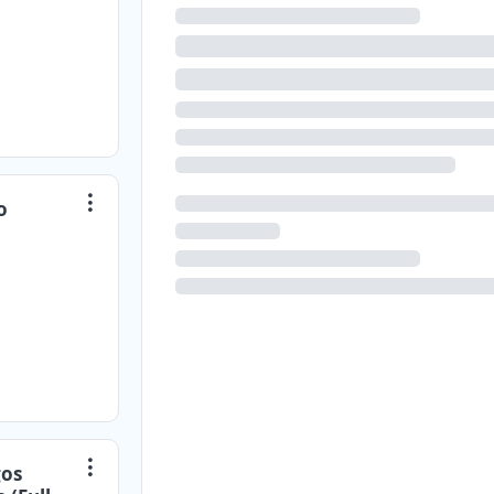
o
gos