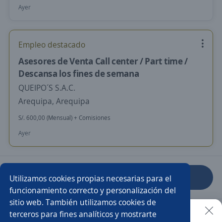
Ayer
Empleo destacado
Asesores de Venta Call center / Part time /
Descansa los fines de semana
QUEIPO´S S.A.C.
Arequipa, Arequipa
S/. 600,00 (Mensual) + Comisiones
Ayer
Anterior
Siguiente
Utilizamos cookies propias necesarias para el
funcionamiento correcto y personalización del
sitio web. También utilizamos cookies de
Nuevas ofertas de empleo
Avísame
terceros para fines analíticos y mostrarte