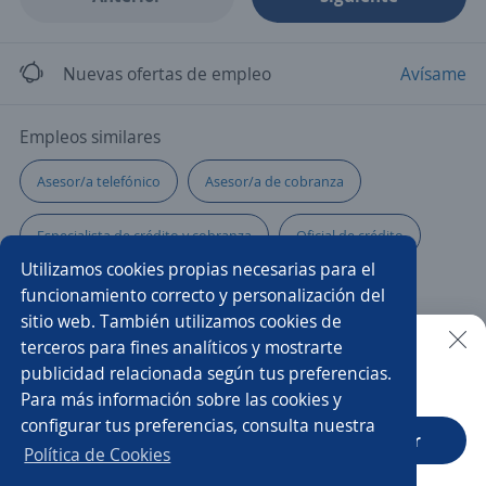
Nuevas ofertas de empleo
Avísame
Empleos similares
Asesor/a telefónico
Asesor/a de cobranza
Especialista de crédito y cobranza
Oficial de crédito
Utilizamos cookies propias necesarias para el
Ejecutivo/a comercial
Asesor/a de cobranzas
funcionamiento correcto y personalización del
sitio web. También utilizamos cookies de
Ejecutivo cobranza
Asesor/a de negocios
terceros para fines analíticos y mostrarte
publicidad relacionada según tus preferencias.
Buscar es más fácil en la app
Para más información sobre las cookies y
Atención al cliente
Cajero banco
configurar tus preferencias, consulta nuestra
CT App
Abrir
Asesores de cobranza
Asesores/as de cobranzas
Política de Cookies