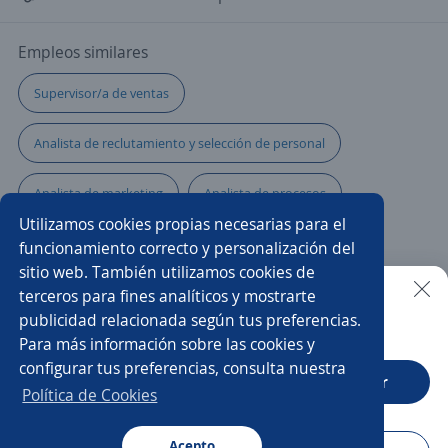
Empleos similares
Supervisor/a de ventas
Analista de reclutamiento y selección de personal
Analista de marketing
Analista de procesos
Utilizamos cookies propias necesarias para el
Analista de operaciones
Back office
funcionamiento correcto y personalización del
sitio web. También utilizamos cookies de
Analista de calidad
Consultor/a ti
Cajero banco
terceros para fines analíticos y mostrarte
publicidad relacionada según tus preferencias.
Buscar es más fácil en la app
Para más información sobre las cookies y
Ventas
Especialistas en ventas y atención al cliente
configurar tus preferencias, consulta nuestra
CT App
Abrir
Asesor/a servicio al cliente
CallCenter
Política de Cookies
Ejecutivo/a telefónico
Especialista de crédito y cobranza
Acepto