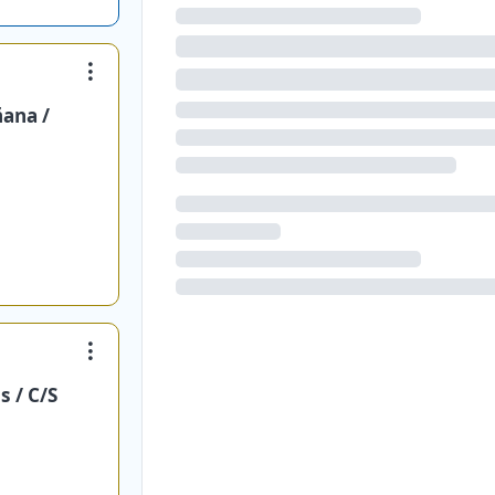
ñana /
s / C/S