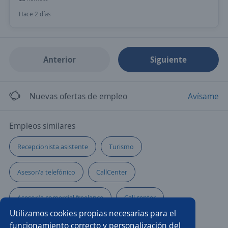
Hace 2 días
Anterior
Siguiente
Nuevas ofertas de empleo
Avísame
Empleos similares
Recepcionista asistente
Turismo
Asesor/a telefónico
CallCenter
Asesor/a comercial freelance
Call center
Utilizamos cookies propias necesarias para el
Asesor comisionista
Ventas
funcionamiento correcto y personalización del