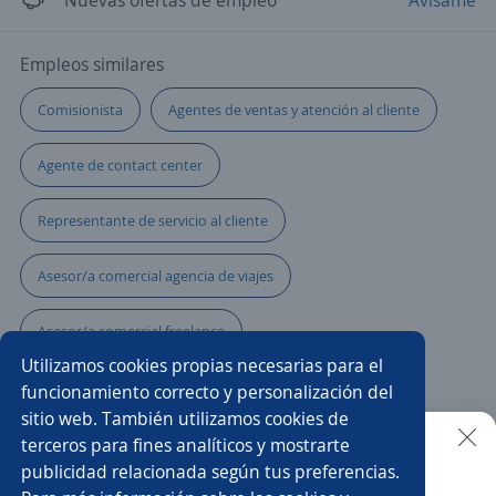
Nuevas ofertas de empleo
Avísame
Empleos similares
Comisionista
Agentes de ventas y atención al cliente
Agente de contact center
Representante de servicio al cliente
Asesor/a comercial agencia de viajes
Asesor/a comercial freelance
Utilizamos cookies propias necesarias para el
Asesor/a comercial punto de venta
funcionamiento correcto y personalización del
sitio web. También utilizamos cookies de
Asistente/a de negocios
Asesor/a telefónico
terceros para fines analíticos y mostrarte
publicidad relacionada según tus preferencias.
Buscar es más fácil en la app