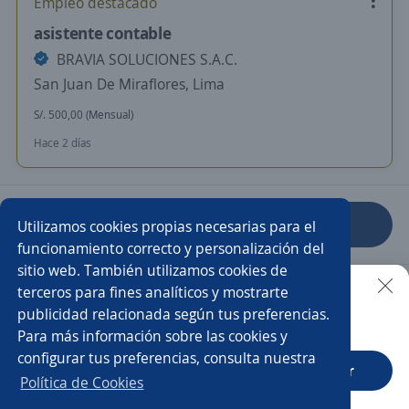
Empleo destacado
asistente contable
BRAVIA SOLUCIONES S.A.C.
San Juan De Miraflores, Lima
S/. 500,00 (Mensual)
Hace 2 días
Anterior
Siguiente
Utilizamos cookies propias necesarias para el
funcionamiento correcto y personalización del
sitio web. También utilizamos cookies de
Nuevas ofertas de empleo
Avísame
terceros para fines analíticos y mostrarte
publicidad relacionada según tus preferencias.
Buscar es más fácil en la app
Para más información sobre las cookies y
Empleos similares
configurar tus preferencias, consulta nuestra
CT App
Abrir
Auxiliar de cobranza
Asistente/a contable
Política de Cookies