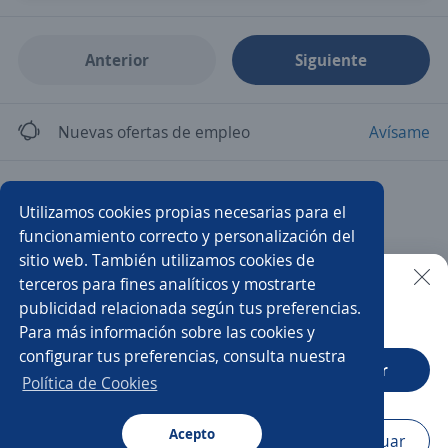
Anterior
Siguiente
Nuevas ofertas de empleo
Avísame
Empleos similares
Utilizamos cookies propias necesarias para el
Asistente
Producción
Mercaderista
funcionamiento correcto y personalización del
sitio web. También utilizamos cookies de
Asistente comercial
Auxiliar mercadotecnia
terceros para fines analíticos y mostrarte
publicidad relacionada según tus preferencias.
Buscar es más fácil en la app
Para más información sobre las cookies y
Asistente/a de eventos
Auxiliar
configurar tus preferencias, consulta nuestra
CT App
Abrir
Asistente/a de márketing
Asistente de ventas
Política de Cookies
Auxiliar administrativo/a
Acepto
Navegador
Continuar