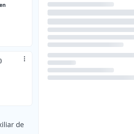
men
)
iliar de