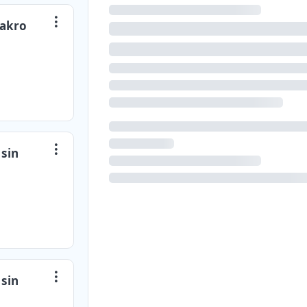
Makro
 sin
 sin