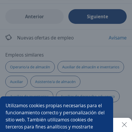
Anterior
Siguiente
Nuevas ofertas de empleo
Avísame
Empleos similares
Operario/a de almacén
Auxiliar de almacén e inventarios
Auxiliar
Asistente/a de almacén
Auxiliar de inventarios
Auxiliar de despacho aduanero
Utilizamos cookies propias necesarias para el
Auxiliar contable
Ayudante general chófer
funcionamiento correcto y personalización del
sitio web. También utilizamos cookies de
Asistente/a de logística
Auxiliar de cocina
terceros para fines analíticos y mostrarte