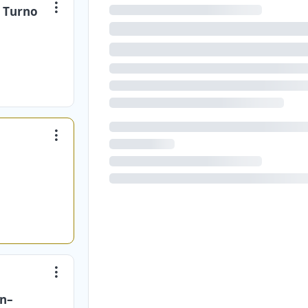
/ Turno
én–