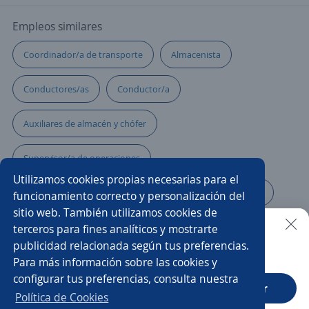
Empleos similares
Coordinador/a de transporte
Almacenista
Conductores/as
Conductor/a
Auxiliares de almacén y chófer
Supervisor/a de operaciones
Utilizamos cookies propias necesarias para el
Chóferes con licencia vigente
Auxiliar de distribución
funcionamiento correcto y personalización del
sitio web. También utilizamos cookies de
Chóferes licencia federal
Chófer de reparto
terceros para fines analíticos y mostrarte
publicidad relacionada según tus preferencias.
Buscar es más fácil en la app
Para más información sobre las cookies y
Chófer vendedor
Operador/a de volquete
configurar tus preferencias, consulta nuestra
CT App
Abrir
Chófer de transporte de personal
Conductor profesional
Política de Cookies