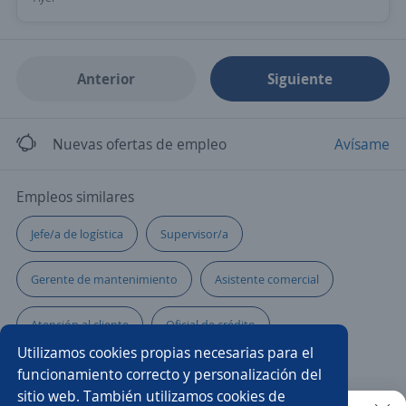
Anterior
Siguiente
Nuevas ofertas de empleo
Avísame
Empleos similares
Jefe/a de logística
Supervisor/a
Gerente de mantenimiento
Asistente comercial
Atención al cliente
Oficial de crédito
Utilizamos cookies propias necesarias para el
Gerente de crédito y cobranza
Ejecutivo cobranza
funcionamiento correcto y personalización del
sitio web. También utilizamos cookies de