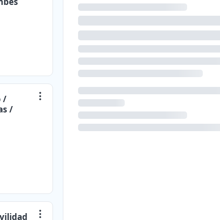
umbes
 /
as /
vilidad