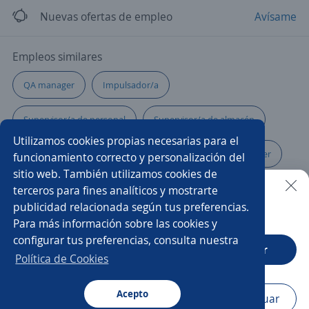
Nuevas ofertas de empleo
Avísame
Empleos similares
QA manager
Impulsador/a
Supervisor/a de personal
Supervisor/a de almacén
Utilizamos cookies propias necesarias para el
Ejecutivo/a financiero
Chef
Production manager
funcionamiento correcto y personalización del
sitio web. También utilizamos cookies de
Gerente general
Comercial telecomunicaciones
terceros para fines analíticos y mostrarte
publicidad relacionada según tus preferencias.
Buscar es más fácil en la app
Para más información sobre las cookies y
Coordinador/a de operaciones
Atención al cliente
configurar tus preferencias, consulta nuestra
CT App
Abrir
Asesor/a telefónico
Asesor/a comercial freelance
Política de Cookies
Ingeniero supervisor
Gestor/a comercial
Acepto
Navegador
Continuar