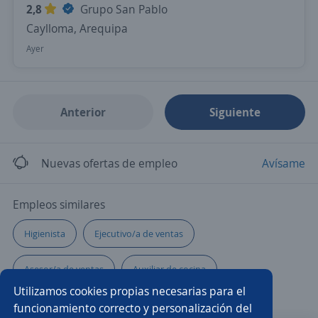
2,8
Grupo San Pablo
Caylloma, Arequipa
Ayer
Anterior
Siguiente
Nuevas ofertas de empleo
Avísame
Empleos similares
Higienista
Ejecutivo/a de ventas
Asesor/a de ventas
Auxiliar de cocina
Utilizamos cookies propias necesarias para el
Ayudante de cocina
Restaurantes
funcionamiento correcto y personalización del