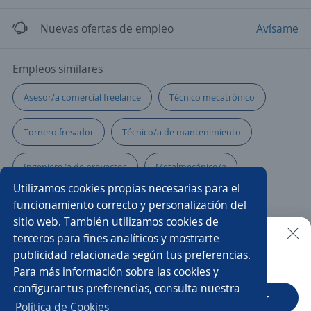
Nuevas ofertas de empleo
Avísame
Empleos similares
Asesor/a comercial freelance
Técnico mecatrónico
Tornero fresador
Técnico/a de mantenimiento
Ingeniero/a de proyectos
Metalmecánico/a
Utilizamos cookies propias necesarias para el
Llantero/a
Instructor/a
Chófer de reparto
funcionamiento correcto y personalización del
sitio web. También utilizamos cookies de
Técnico/a mecánico
Supervisor/a mecánico
terceros para fines analíticos y mostrarte
publicidad relacionada según tus preferencias.
Buscar es más fácil en la app
Para más información sobre las cookies y
Asistente
Supervisor/a de producción
configurar tus preferencias, consulta nuestra
CT App
Abrir
Pasante de ingeniería mecánica eléctrica
Política de Cookies