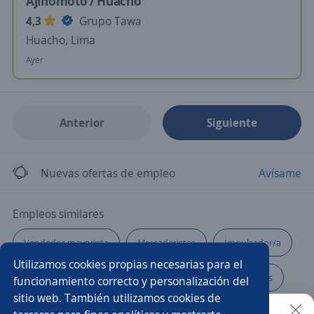
Ajinomoto / Huacho
4,3
Grupo Tawa
Huacho, Lima
Ayer
Anterior
Siguiente
Nuevas ofertas de empleo
Avísame
Empleos similares
Vendedor mayorista
Mercaderistas
Impulsador/a
Utilizamos cookies propias necesarias para el
Vendedor/a
Vendedores/as
Asesor/a de ventas
funcionamiento correcto y personalización del
sitio web. También utilizamos cookies de
Supervisor/a de ventas
Ejecutivo/a de ventas