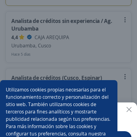
Analista de créditos sin experiencia / Ag.
Urubamba
4,4
CAJA AREQUIPA
Urubamba, Cusco
Hace 5 días
Analista de créditos (Cusco, Espinar)
MANPOWER PERU S.A.C.
Utilizamos cookies propias necesarias para el
Espinar, Cusco
funcionamiento correcto y personalización del
sitio web. También utilizamos cookies de
Hace 6 días
terceros para fines analíticos y mostrarte
publicidad relacionada según tus preferencias.
Buscar es más fácil en la app
Para más información sobre las cookies y
Nuevas ofertas de empleo
Avísame
configurar tus preferencias, consulta nuestra