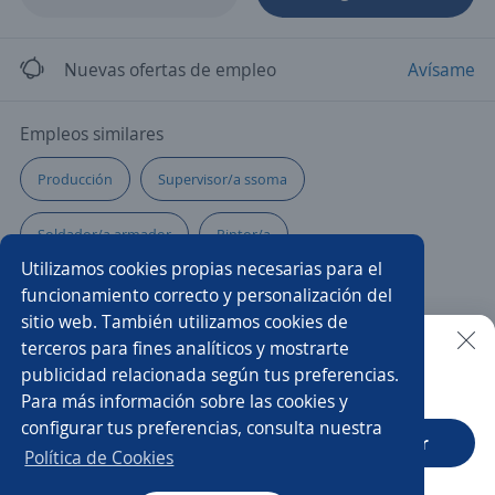
Nuevas ofertas de empleo
Avísame
Empleos similares
Producción
Supervisor/a ssoma
Soldador/a armador
Pintor/a
Utilizamos cookies propias necesarias para el
Operador/a de producción
Ayudante de limpieza
funcionamiento correcto y personalización del
sitio web. También utilizamos cookies de
Almacenista
Operarios/as
Personal de seguridad
terceros para fines analíticos y mostrarte
publicidad relacionada según tus preferencias.
Buscar es más fácil en la app
Para más información sobre las cookies y
Mercaderista
Operador/a de maquinaria
configurar tus preferencias, consulta nuestra
CT App
Abrir
Prevencionista de riesgos
Operarios/as de almacén
Política de Cookies