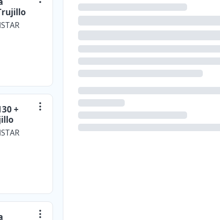
a
rujillo
ISTAR
130 +
illo
ISTAR
a