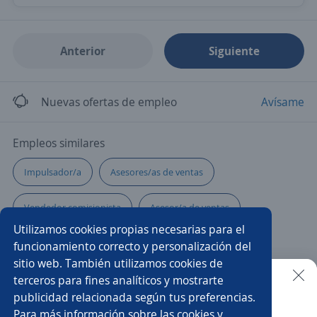
Anterior
Siguiente
Nuevas ofertas de empleo
Avísame
Empleos similares
Impulsador/a
Asesores/as de ventas
Vendedor comisionista
Asesor/a de ventas
Utilizamos cookies propias necesarias para el
Encargado/a de tienda
Reponedor/a
funcionamiento correcto y personalización del
sitio web. También utilizamos cookies de
Oficial de crédito
Supervisor/a
Mercaderista
terceros para fines analíticos y mostrarte
publicidad relacionada según tus preferencias.
Buscar es más fácil en la app
Para más información sobre las cookies y
Mercaderista de ruta
Promotor/a de servicios