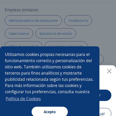
Empleos similares
Administrador/a de restaurante
Conductor/a
Cajero banco
Ejecutivo/a de ventas
Jefe/a de seguridad
Encargado/a de tienda
Utilizamos cookies propias necesarias para el
Ejecutivo/a de atención al cliente
Supervisor/a ssoma
funcionamiento correcto y personalización del
sitio web. También utilizamos cookies de
Supervisor/a eléctrico
Coordinador/a
terceros para fines analíticos y mostrarte
publicidad relacionada según tus preferencias.
Buscar es más fácil en la app
Para más información sobre las cookies y
Promotor ejecutivo cuentas pyme
Ejecutivo/a comercial
configurar tus preferencias, consulta nuestra
CT App
Abrir
Ejecutivo personal
Jefe/a de salón
Política de Cookies
Promotor de ventas en campo
Acepto
Navegador
Continuar