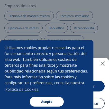
Empleos similares
Técnico/a de mantenimiento
Técnico/a instalador
Ejecutivo/a de ventas
Back office
Recepcionista
Electricista industrial
Electricista automotriz
Utilizamos cookies propias necesarias para el
Asistente/a administrativo
Auxiliar de cobranza
funcionamiento correcto y personalización del
sitio web. También utilizamos cookies de
Auxiliar contable y administrativo
Operador/a
terceros para fines analíticos y mostrarte
publicidad relacionada según tus preferencias.
Buscar es más fácil en la app
Para más información sobre las cookies y
Supervisor/a de operaciones
Auxiliar de almacén
configurar tus preferencias, consulta nuestra
CT App
Abrir
Practicante de reclutamiento y selección
Política de Cookies
Asesor/a servicio al cliente
Acepto
Navegador
Continuar