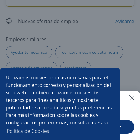
Nuevas ofertas de empleo
Avísame
Empleos similares
Ayudante mecánico
Técnico/a mecánico automotriz
Asesor/a de repuestos
Mecánico/a
Utilizamos cookies propias necesarias para el
Técnico/a de mantenimiento
Asesor/a de servicio
funcionamiento correcto y personalización del
sitio web. También utilizamos cookies de
Técnico/a electricista
Técnico/a
terceros para fines analíticos y mostrarte
publicidad relacionada según tus preferencias.
Buscar es más fácil en la app
Para más información sobre las cookies y
Mecánico automotriz
Jefe/a de taller
configurar tus preferencias, consulta nuestra
CT App
Abrir
Técnico automotriz
Llantero/a
Política de Cookies