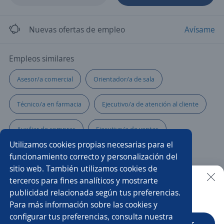
Nuevas ofertas de empleo
Avísame
Empleos similares
Asesor/a comercial
Orientador/a de sala
Técnico/a en farmacia
Ejecutivo/a de atención al cliente
Auxiliar de compras
Ejecutivo/a de ventas
Utilizamos cookies propias necesarias para el
Asesor/a de crédito
Cajero/a vendedor
funcionamiento correcto y personalización del
sitio web. También utilizamos cookies de
Asesor/a call center ventas
Teleoperador/a
terceros para fines analíticos y mostrarte
publicidad relacionada según tus preferencias.
Buscar es más fácil en la app
Para más información sobre las cookies y
Promotor ejecutivo cuentas pyme
Impulsadora
configurar tus preferencias, consulta nuestra
CT App
Abrir