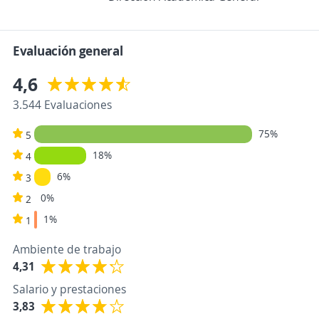
Evaluación general
4,6
3.544 Evaluaciones
75%
5
18%
4
6%
3
0%
2
1%
1
Ambiente de trabajo
4,31
Salario y prestaciones
3,83