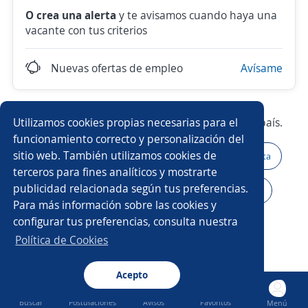
O crea una alerta
y te avisamos cuando haya una
vacante con tus criterios
Nuevas ofertas de empleo
Avísame
Utilizamos cookies propias necesarias para el
Prueba con los empleos más demandados del país.
funcionamiento correcto y personalización del
sitio web. También utilizamos cookies de
Atención al cliente
Asesor/a de ventas
Higienista
terceros para fines analíticos y mostrarte
publicidad relacionada según tus preferencias.
Producción
Auxiliar de almacén
Impulsador/a
Para más información sobre las cookies y
configurar tus preferencias, consulta nuestra
Ejecutivo/a de ventas
Agente seguros
Política de Cookies
Asistente/a contable
Ejecutivo/a comercial
Acepto
Buscar
Postulaciones
Avisos
Favoritos
Menú