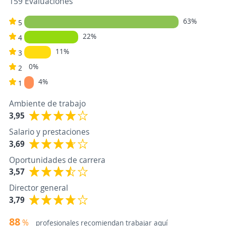
159 Evaluaciones
63%
5
22%
4
11%
3
0%
2
4%
1
Ambiente de trabajo
3,95
Salario y prestaciones
3,69
Oportunidades de carrera
3,57
Director general
3,79
88
%
profesionales recomiendan trabajar aquí