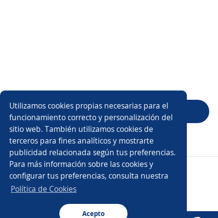
2
4%
312 Evaluaciones
1
5%
3,72
3,44
3,25
3,43
Ambiente de
Salario y
Oportunidades
Director
trabajo
prestaciones
de carrera
general
90%
recomiendan trabajar aquí
Utilizamos cookies propias necesarias para el
Evaluar empresa
funcionamiento correcto y personalización del
sitio web. También utilizamos cookies de
terceros para fines analíticos y mostrarte
publicidad relacionada según tus preferencias.
Para más información sobre las cookies y
Copyright 2014 - 2026 DGNET LTD.
configurar tus preferencias, consulta nuestra
Aviso legal
/
Privacidad
Política de Cookies
Acepto