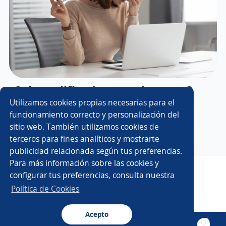
¿Sobrecalificado para el puesto?
Qué hacer si te dicen que estás
Utilizamos cookies propias necesarias para el
funcionamiento correcto y personalización del
demasiado preparado
sitio web. También utilizamos cookies de
terceros para fines analíticos y mostrarte
publicidad relacionada según tus preferencias.
Para más información sobre las cookies y
Copyright 2014 - 2026 DGNET LTD.
configurar tus preferencias, consulta nuestra
Aviso legal
/
Privacidad
Política de Cookies
Acepto